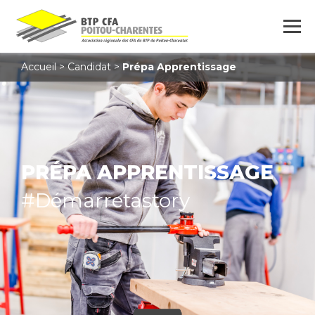
Accueil
>
Candidat
>
Prépa Apprentissage
PRÉPA APPRENTISSAGE
#Démarretastory