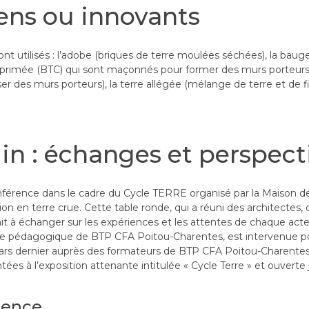
ens ou innovants
 utilisés : l’adobe (briques de terre moulées séchées), la bau
primée (BTC) qui sont maçonnés pour former des murs porteurs, l
ser des murs porteurs), la terre allégée (mélange de terre et de fi
in : échanges et perspect
onférence dans le cadre du Cycle TERRE organisé par la Maison de 
tion en terre crue. Cette table ronde, qui a réuni des architectes,
 visait à échanger sur les expériences et les attentes de chaque a
trice pédagogique de BTP CFA Poitou-Charentes, est intervenue po
rs dernier auprès des formateurs de BTP CFA Poitou-Charentes 
es à l’exposition attenante intitulée « Cycle Terre » et ouverte j
érence