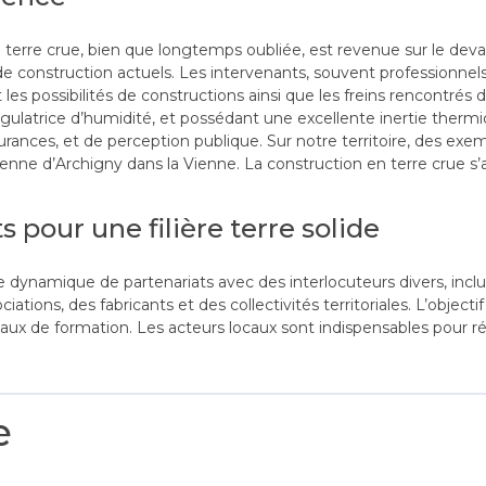
la terre crue, bien que longtemps oubliée, est revenue sur le dev
 de construction actuels. Les intervenants, souvent professionnel
s possibilités de constructions ainsi que les freins rencontrés d
régulatrice d’humidité, et possédant une excellente inertie therm
nces, et de perception publique. Sur notre territoire, des exem
nne d’Archigny dans la Vienne. La construction en terre crue s’
s pour une filière terre solide
ne dynamique de partenariats avec des interlocuteurs divers, incl
tions, des fabricants et des collectivités territoriales. L’objectif
seaux de formation. Les acteurs locaux sont indispensables pour r
e