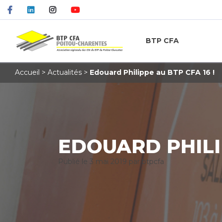
BTP CFA
Accueil
>
Actualités
>
Edouard Philippe au BTP CFA 16 !
EDOUARD PHILIP
Publié le
3 mai 2019
par btpcfa