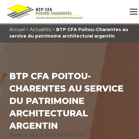
Accueil
>
Actualités
>
BTP CFA Poitou-Charentes au
service du patrimoine architectural argentin
BTP CFA POITOU-
CHARENTES AU SERVICE
DU PATRIMOINE
ARCHITECTURAL
ARGENTIN
Publié le
28 juin 2024
par BTP CFA