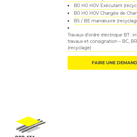
B0 H0 H0V Exécutant (recyc
B0 H0 H0V Chargée de Chanti
BS / BE manœuvre (recyclag
Travaux d’ordre électrique BT : i
travaux et consignation – BC, BR,
(recyclage)
FAIRE UNE DEMAND