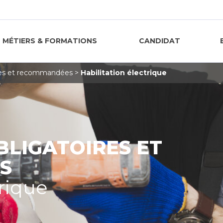
MÉTIERS & FORMATIONS
CANDIDAT
res et recommandées
>
Habilitation électrique
LIGATOIRES ET
S
trique