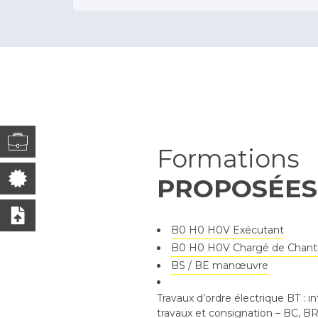
Formations
PROPOSÉES
B0 H0 H0V Exécutant
B0 H0 H0V Chargé de Chant
BS / BE manœuvre
Travaux d’ordre électrique BT : i
travaux et consignation – BC, BR,