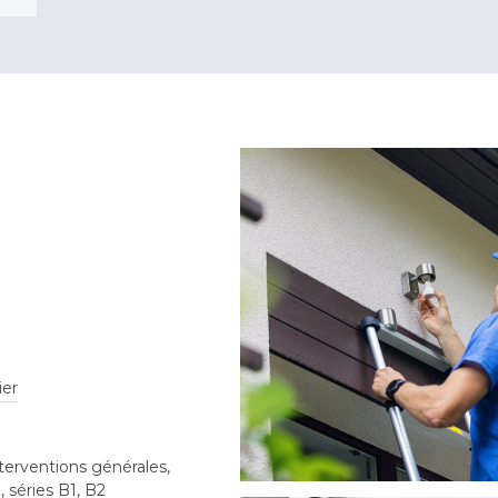
ier
nterventions générales,
 séries B1, B2