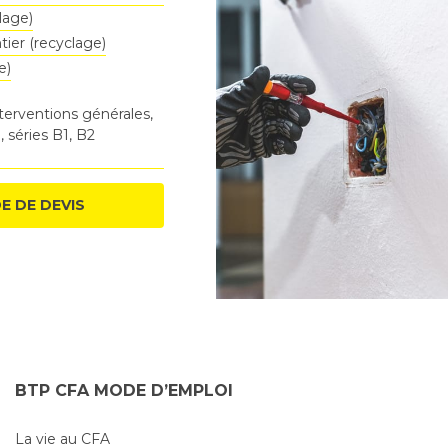
lage)
er (recyclage)
e)
nterventions générales,
 séries B1, B2
E DE DEVIS
BTP CFA MODE D’EMPLOI
La vie au CFA